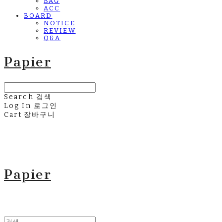
BAG
ACC
BOARD
NOTICE
REVIEW
Q&A
Papier
Search
검색
Log In
로그인
Cart
장바구니
Papier