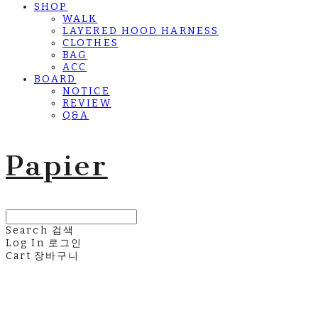
SHOP
WALK
LAYERED HOOD HARNESS
CLOTHES
BAG
ACC
BOARD
NOTICE
REVIEW
Q&A
Papier
Search
검색
Log In
로그인
Cart
장바구니