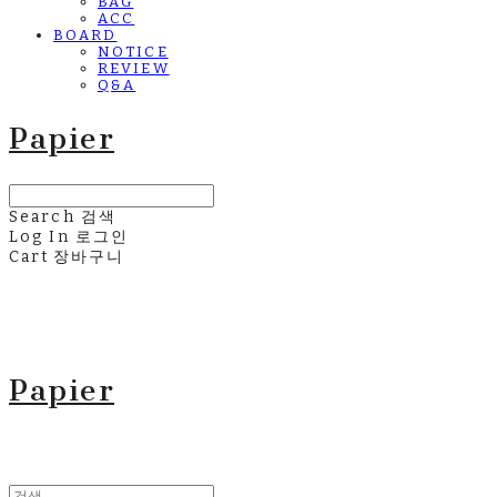
BAG
ACC
BOARD
NOTICE
REVIEW
Q&A
Papier
Search
검색
Log In
로그인
Cart
장바구니
Papier