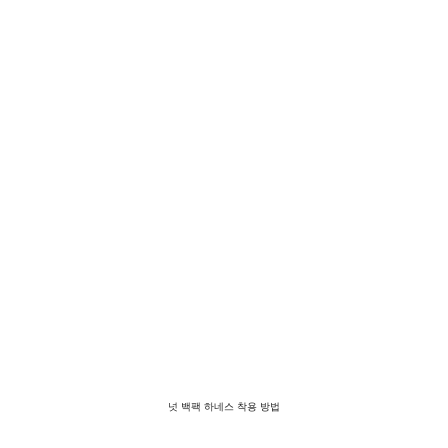
넛 백팩 하네스 착용 방법