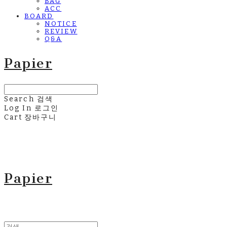
BAG
ACC
BOARD
NOTICE
REVIEW
Q&A
Papier
Search
검색
Log In
로그인
Cart
장바구니
Papier